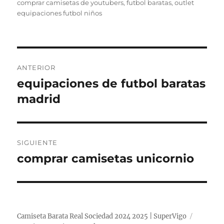
el
comprar camisetas de youtubers
,
futbol baratas
,
outlet
equipaciones futbol niños
Navegación
ANTERIOR
de
equipaciones de futbol baratas
Entrada
anterior:
madrid
entradas
SIGUIENTE
comprar camisetas unicornio
Entrada
siguiente:
Camiseta Barata Real Sociedad 2024 2025 | SuperVigo