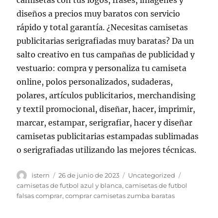
camisetas con tus logos, frases, imágenes y
diseños a precios muy baratos con servicio
rápido y total garantía. ¿Necesitas camisetas
publicitarias serigrafiadas muy baratas? Da un
salto creativo en tus campañas de publicidad y
vestuario: compra y personaliza tu camiseta
online, polos personalizados, sudaderas,
polares, artículos publicitarios, merchandising
y textil promocional, diseñar, hacer, imprimir,
marcar, estampar, serigrafiar, hacer y diseñar
camisetas publicitarias estampadas sublimadas
o serigrafiadas utilizando las mejores técnicas.
Autor
Publicado
Categorías
Etiquetas
istern
26 de junio de 2023
Uncategorized
el
camisetas de futbol azul y blanca
,
camisetas de futbol
falsas comprar
,
comprar camisetas zumba baratas