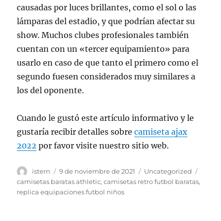
causadas por luces brillantes, como el sol o las
lámparas del estadio, y que podrían afectar su
show. Muchos clubes profesionales también
cuentan con un «tercer equipamiento» para
usarlo en caso de que tanto el primero como el
segundo fuesen considerados muy similares a
los del oponente.
Cuando le gustó este artículo informativo y le
gustaría recibir detalles sobre
camiseta ajax
2022
por favor visite nuestro sitio web.
Autor
Publicado
Categorías
Etiqu
istern
9 de noviembre de 2021
Uncategorized
el
camisetas baratas athletic
,
camisetas retro futbol baratas
,
replica equipaciones futbol niños