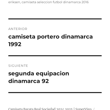
eriksen
,
camiseta seleccion futbol dinamarca 2016
Navegación
ANTERIOR
de
camiseta portero dinamarca
Entrada
anterior:
1992
entradas
SIGUIENTE
segunda equipacion
Entrada
siguiente:
dinamarca 92
Camiseta Barata Real Sociedad 2024 2025 | SuperVigo