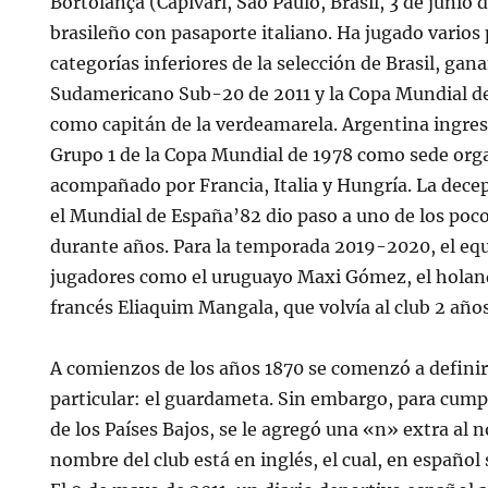
Bortolança (Capivari, São Paulo, Brasil, 3 de junio 
brasileño con pasaporte italiano. Ha jugado varios 
categorías inferiores de la selección de Brasil, g
Sudamericano Sub-20 de 2011 y la Copa Mundial d
como capitán de la verdeamarela. Argentina ingre
Grupo 1 de la Copa Mundial de 1978 como sede org
acompañado por Francia, Italia y Hungría. La dece
el Mundial de España’82 dio paso a uno de los poco
durante años. Para la temporada 2019-2020, el equ
jugadores como el uruguayo Maxi Gómez, el holandé
francés Eliaquim Mangala, que volvía al club 2 año
A comienzos de los años 1870 se comenzó a definir
particular: el guardameta. Sin embargo, para cump
de los Países Bajos, se le agregó una «n» extra al n
nombre del club está en inglés, el cual, en español 