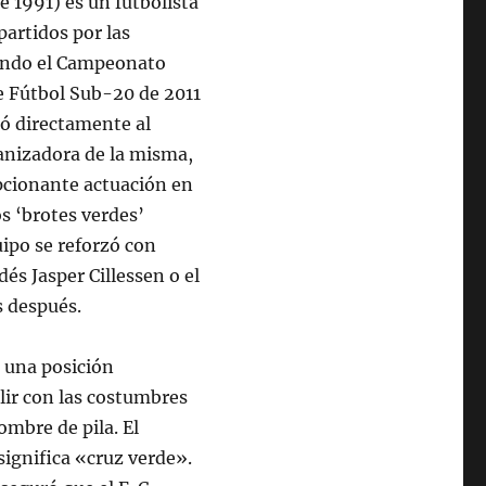
de 1991) es un futbolista
partidos por las
anando el Campeonato
e Fútbol Sub-20 de 2011
só directamente al
anizadora de la misma,
pcionante actuación en
s ‘brotes verdes’
ipo se reforzó con
s Jasper Cillessen o el
s después.
 una posición
lir con las costumbres
ombre de pila. El
significa «cruz verde».