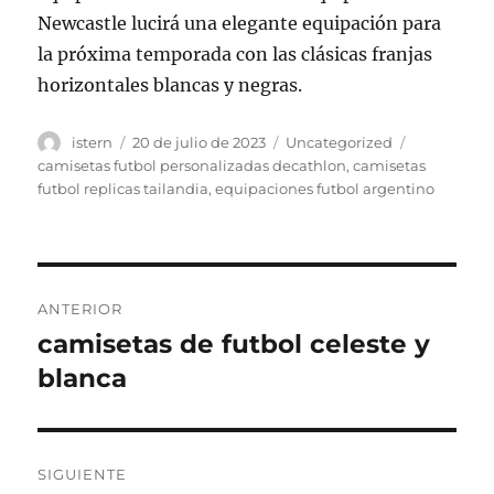
Newcastle lucirá una elegante equipación para
la próxima temporada con las clásicas franjas
horizontales blancas y negras.
Autor
Publicado
Categorías
Etiquetas
istern
20 de julio de 2023
Uncategorized
el
camisetas futbol personalizadas decathlon
,
camisetas
futbol replicas tailandia
,
equipaciones futbol argentino
Navegación
ANTERIOR
de
camisetas de futbol celeste y
Entrada
anterior:
blanca
entradas
SIGUIENTE