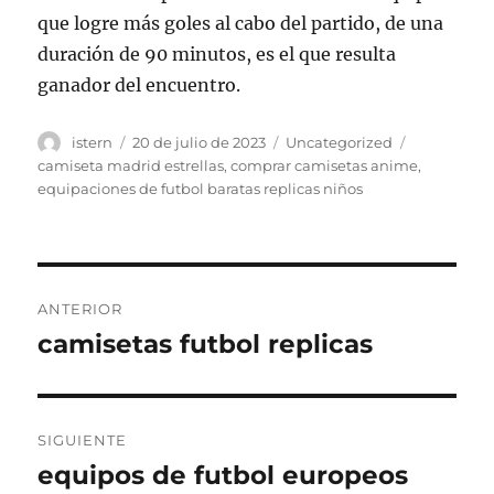
que logre más goles al cabo del partido, de una
duración de 90 minutos, es el que resulta
ganador del encuentro.
Autor
Publicado
Categorías
Etiquetas
istern
20 de julio de 2023
Uncategorized
el
camiseta madrid estrellas
,
comprar camisetas anime
,
equipaciones de futbol baratas replicas niños
Navegación
ANTERIOR
de
camisetas futbol replicas
Entrada
anterior:
entradas
SIGUIENTE
equipos de futbol europeos
Entrada