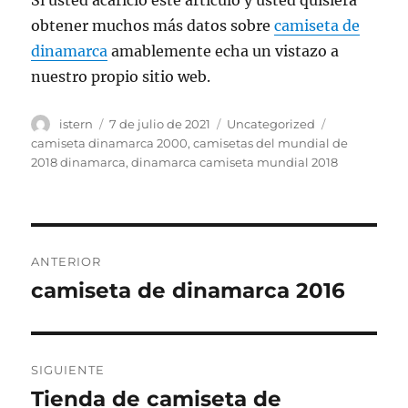
Si usted acarició este artículo y usted quisiera
obtener muchos más datos sobre
camiseta de
dinamarca
amablemente echa un vistazo a
nuestro propio sitio web.
Autor
Publicado
Categorías
Etiquetas
istern
7 de julio de 2021
Uncategorized
el
camiseta dinamarca 2000
,
camisetas del mundial de
2018 dinamarca
,
dinamarca camiseta mundial 2018
Navegación
ANTERIOR
de
camiseta de dinamarca 2016
Entrada
anterior:
entradas
SIGUIENTE
Tienda de camiseta de
Entrada