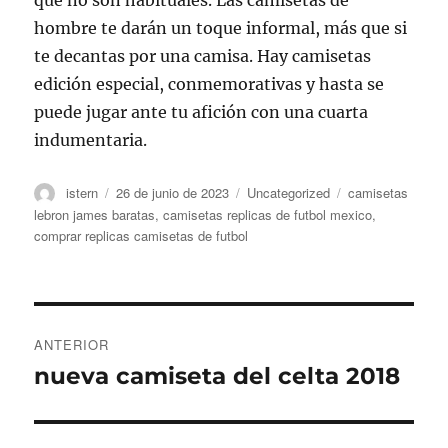
que no son habituales. Las camisetas de
hombre te darán un toque informal, más que si
te decantas por una camisa. Hay camisetas
edición especial, conmemorativas y hasta se
puede jugar ante tu afición con una cuarta
indumentaria.
Autor
Publicado
Categorías
Etiquetas
istern
26 de junio de 2023
Uncategorized
camisetas
el
lebron james baratas
,
camisetas replicas de futbol mexico
,
comprar replicas camisetas de futbol
Navegación
ANTERIOR
de
nueva camiseta del celta 2018
Entrada
anterior:
entradas