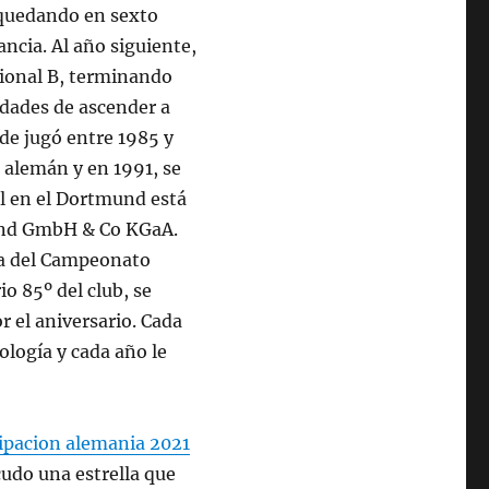
quedando en sexto
ancia. Al año siguiente,
sional B, terminando
idades de ascender a
de jugó entre 1985 y
 alemán y en 1991, se
al en el Dortmund está
mund GmbH & Co KGaA.
pa del Campeonato
io 85º del club, se
 el aniversario. Cada
ología y cada año le
ipacion alemania 2021
cudo una estrella que