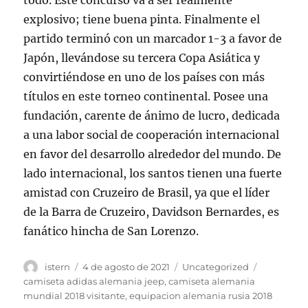
todo. Este concurso va a ser realmente
explosivo; tiene buena pinta. Finalmente el
partido terminó con un marcador 1-3 a favor de
Japón, llevándose su tercera Copa Asiática y
convirtiéndose en uno de los países con más
títulos en este torneo continental. Posee una
fundación, carente de ánimo de lucro, dedicada
a una labor social de cooperación internacional
en favor del desarrollo alrededor del mundo. De
lado internacional, los santos tienen una fuerte
amistad con Cruzeiro de Brasil, ya que el líder
de la Barra de Cruzeiro, Davidson Bernardes, es
fanático hincha de San Lorenzo.
Autor
Publicado
Categorías
Etiquetas
istern
4 de agosto de 2021
Uncategorized
el
camiseta adidas alemania jeep
,
camiseta alemania
mundial 2018 visitante
,
equipacion alemania rusia 2018