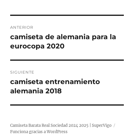
Navegación
ANTERIOR
de
camiseta de alemania para la
Entrada
anterior:
eurocopa 2020
entradas
SIGUIENTE
camiseta entrenamiento
Entrada
siguiente:
alemania 2018
Camiseta Barata Real Sociedad 2024 2025 | SuperVigo
Funciona gracias a WordPress