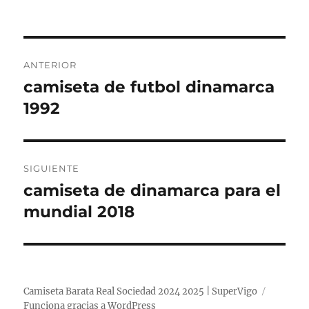
Navegación
ANTERIOR
de
camiseta de futbol dinamarca
Entrada
anterior:
1992
entradas
SIGUIENTE
camiseta de dinamarca para el
Entrada
siguiente:
mundial 2018
Camiseta Barata Real Sociedad 2024 2025 | SuperVigo
Funciona gracias a WordPress