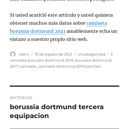
Si usted acarició este artículo y usted quisiera
obtener muchos más datos sobre
camiseta
borussia dortmund 2021
amablemente echa un
vistazo a nuestro propio sitio web.
Autor
Publicado
Categorías
Etiquetas
istern
19 de agosto de 2021
Uncategorized
3
el
camiseta borussia dortmund 2019
,
borussia dortmund
2017 camiseta
,
camiseta dortmund 2019 parches
Navegación
ANTERIOR
de
borussia dortmund tercera
Entrada
anterior:
equipacion
entradas