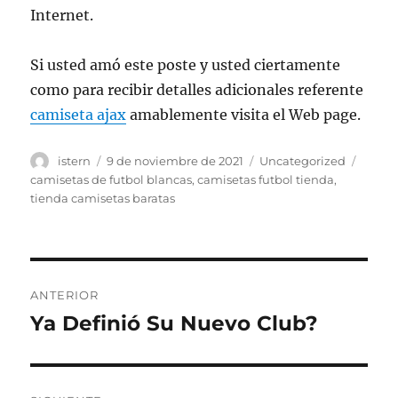
Internet.
Si usted amó este poste y usted ciertamente
como para recibir detalles adicionales referente
camiseta ajax
amablemente visita el Web page.
Autor
Publicado
Categorías
Etiqu
istern
9 de noviembre de 2021
Uncategorized
el
camisetas de futbol blancas
,
camisetas futbol tienda
,
tienda camisetas baratas
Navegación
ANTERIOR
de
Ya Definió Su Nuevo Club?
Entrada
anterior:
entradas