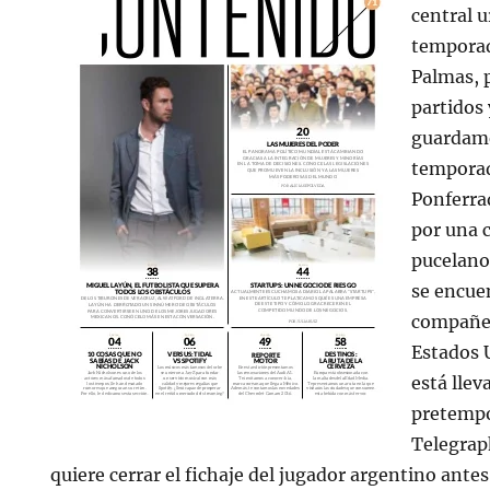
central 
temporad
Palmas, 
partidos 
guardame
temporad
Ponferra
por una 
pucelano
se encue
compañer
Estados 
está llev
pretempo
Telegrap
quiere cerrar el fichaje del jugador argentino ante