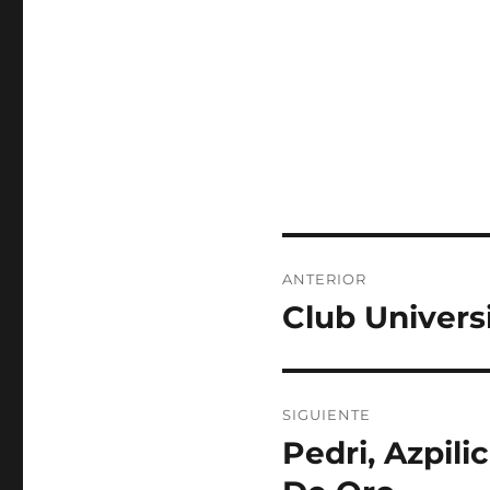
Navegación
ANTERIOR
de
Club Univers
Entrada
anterior:
entradas
SIGUIENTE
Pedri, Azpil
Entrada
siguiente: