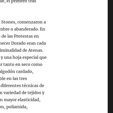
lé, el primero tras
g Stones, comenzaron a
ombre o abanderado. En
 de las Protestas en
necer Dorado eran cada
riminalidad de Atenas.
s y una hoja especial que
sar tanto en seco como
 algodón cardado,
le en las tres
s diferentes técnicas de
n variedad de tejidos y
en mayor elasticidad,
on, poliamida,