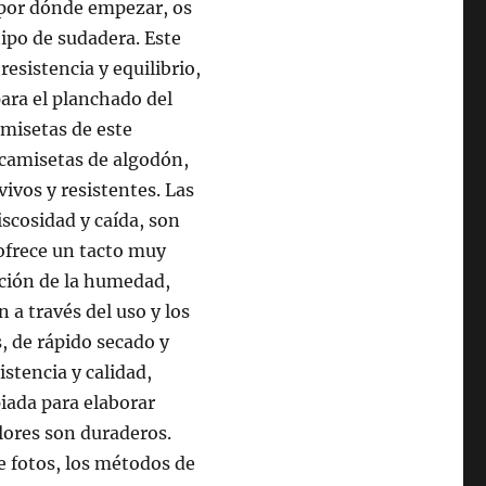
s por dónde empezar, os
ipo de sudadera. Este
esistencia y equilibrio,
para el planchado del
camisetas de este
 camisetas de algodón,
ivos y resistentes. Las
iscosidad y caída, son
 ofrece un tacto muy
rción de la humedad,
ón a través del uso y los
s, de rápido secado y
istencia y calidad,
piada para elaborar
olores son duraderos.
e fotos, los métodos de