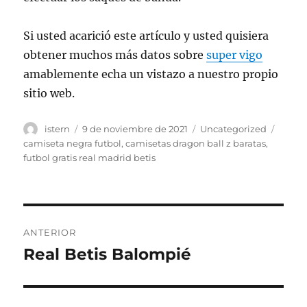
Si usted acarició este artículo y usted quisiera
obtener muchos más datos sobre
super vigo
amablemente echa un vistazo a nuestro propio
sitio web.
Autor
Publicado
Categorías
Etiqu
istern
9 de noviembre de 2021
Uncategorized
el
camiseta negra futbol
,
camisetas dragon ball z baratas
,
futbol gratis real madrid betis
Navegación
ANTERIOR
de
Real Betis Balompié
Entrada
anterior:
entradas