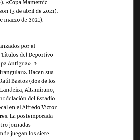
06). «Copa Mamemic
on (3 de abril de 2021).
de marzo de 2021).
anzados por el
«Títulos del Deportivo
Copa Antigua». ↑
adrangular». Hacen sus
Raúl Bastos (dos de los
, Landeira, Altamirano,
emodelación del Estadio
al en el Alfredo Víctor
ores. La postemporada
tro jornadas
onde juegan los siete