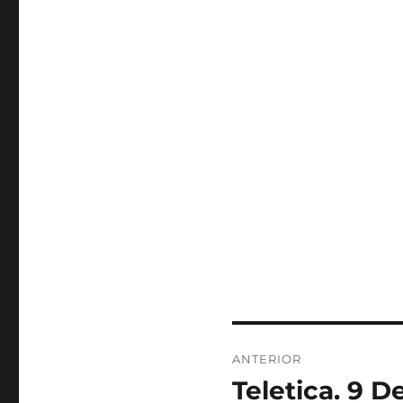
Navegación
ANTERIOR
de
Teletica. 9 
Entrada