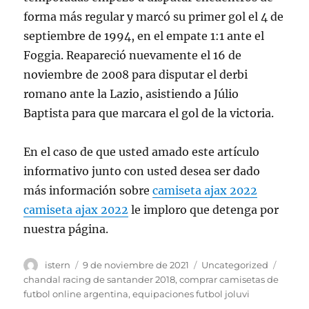
forma más regular y marcó su primer gol el 4 de
septiembre de 1994, en el empate 1:1 ante el
Foggia. Reapareció nuevamente el 16 de
noviembre de 2008 para disputar el derbi
romano ante la Lazio, asistiendo a Júlio
Baptista para que marcara el gol de la victoria.
En el caso de que usted amado este artículo
informativo junto con usted desea ser dado
más información sobre
camiseta ajax 2022
camiseta ajax 2022
le imploro que detenga por
nuestra página.
Autor
Publicado
Categorías
Etiqu
istern
9 de noviembre de 2021
Uncategorized
el
chandal racing de santander 2018
,
comprar camisetas de
futbol online argentina
,
equipaciones futbol joluvi