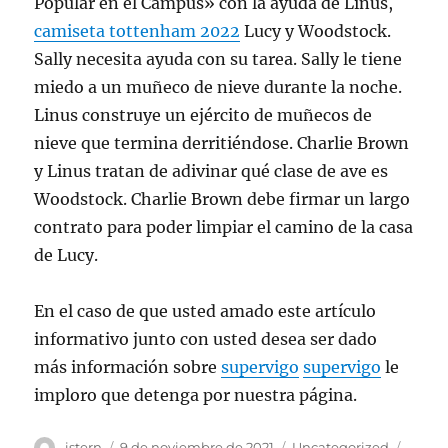
Popular en el Campus» con la ayuda de Linus,
camiseta tottenham 2022
Lucy y Woodstock.
Sally necesita ayuda con su tarea. Sally le tiene
miedo a un muñeco de nieve durante la noche.
Linus construye un ejército de muñecos de
nieve que termina derritiéndose. Charlie Brown
y Linus tratan de adivinar qué clase de ave es
Woodstock. Charlie Brown debe firmar un largo
contrato para poder limpiar el camino de la casa
de Lucy.
En el caso de que usted amado este artículo
informativo junto con usted desea ser dado
más información sobre
supervigo
supervigo
le
imploro que detenga por nuestra página.
Autor
Publicado
Categorías
Etiqu
istern
9 de noviembre de 2021
Uncategorized