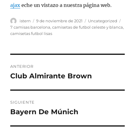
ajax
eche un vistazo a nuestra página web.
Autor
Publicado
Categorías
Etiqu
istern
9 de noviembre de 2021
Uncategorized
el
7 camisas barcelona
,
camisetas de futbol celeste y blanca
,
camisetas futbol lisas
Navegación
ANTERIOR
de
Club Almirante Brown
Entrada
anterior:
entradas
SIGUIENTE
Bayern De Múnich
Entrada
siguiente: